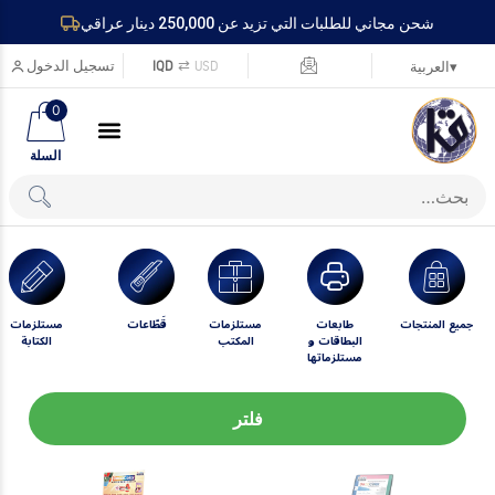
شحن مجاني للطلبات التي تزيد عن 250,000 دينار عراقي
USD
⇄
IQD
تسجيل الدخول
▾
العربية
0
السلة
جميع المنتجات
طابعات
مستلزمات
قَطّاعات
مستلزمات
البطاقات و
المكتب
الكتابة
مستلزماتها
فلتر