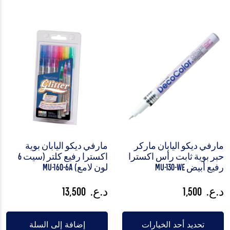
مارفي ديكو اليابان ماركر
مارفي ديكو اليابان بوية
حبر بوية ثابت رأس اكسترا
اكسترا رفيع كلتر (سيت 6
رفيع أبيض MU-130-WE
لون لامع) MU-160-6A
د.ع.
1,500
د.ع.
13,500
تحديد أحد الخيارات
إضافة إلى السلة