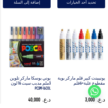
تحديد أحد الخيارات
إضافة إلى السلة
يونيبينت كبير قلم ماركر بوية
يوني بوسكا ماركر تلوين
مقطوع علبة=6قلم
3ملم مدبب سيت 16 لون
PC3M-16COL
د.ع.
3,000
د.ع.
40,000