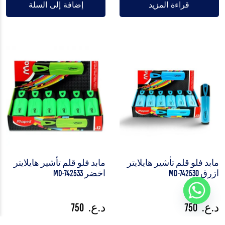
قراءة المزيد
إضافة إلى السلة
مابد فلو قلم تأشير هايلايتر
مابد فلو قلم تأشير هايلايتر
ازرق MD-742530
اخضر MD-742533
د.ع.
750
د.ع.
750