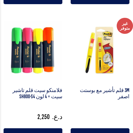
غير
متوفر
3M قلم تأشير مع بوستت
فلامنكو سيت قلم تاشير
اصفر
سيت = 4 لون SH800-S4
د.ع.
2,250