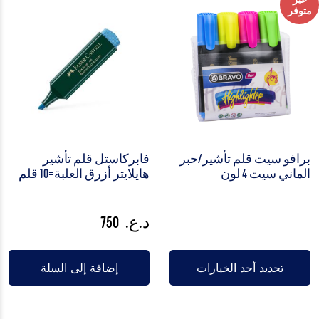
متوفر
برافو سيت قلم تأشير/حبر
فابركاستل قلم تأشير
الماني سيت 4 لون
هايلايتر أزرق العلبة=10 قلم
د.ع.
750
تحديد أحد الخيارات
إضافة إلى السلة