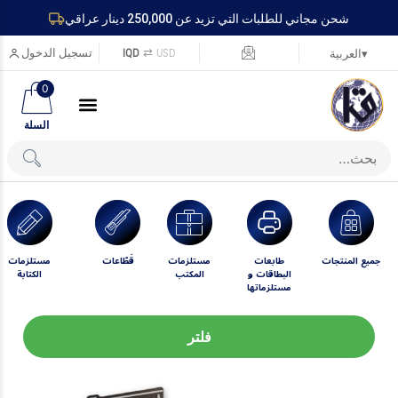
شحن مجاني للطلبات التي تزيد عن 250,000 دينار عراقي
USD
⇄
IQD
تسجيل الدخول
▾
العربية
0
السلة
جميع المنتجات
طابعات
مستلزمات
قَطّاعات
مستلزمات
البطاقات و
المكتب
الكتابة
مستلزماتها
فلتر