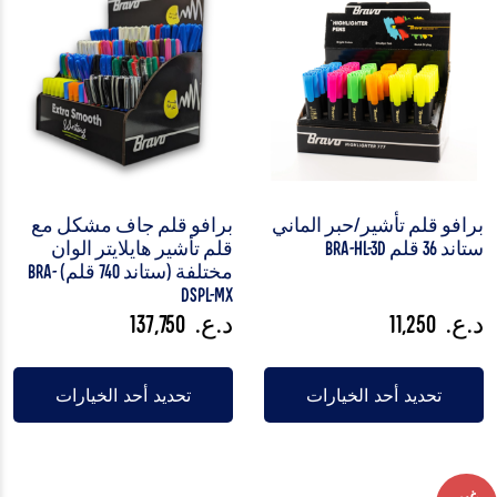
برافو قلم تأشير/حبر الماني
برافو قلم جاف مشكل مع
ستاند 36 قلم BRA-HL-3D
قلم تأشير هايلايتر الوان
مختلفة (ستاند 740 قلم) BRA-
DSPL-MX
د.ع.
11,250
د.ع.
137,750
تحديد أحد الخيارات
تحديد أحد الخيارات
غير