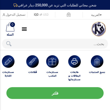
شحن مجاني للطلبات التي تزيد عن 250,000 دينار عراقي
USD
⇄
IQD
تسجيل الدخول
▾
العربية
0
السلة
جميع المنتجات
طابعات
مستلزمات
قَطّاعات
مستلزمات
البطاقات و
المكتب
الكتابة
مستلزماتها
فلتر