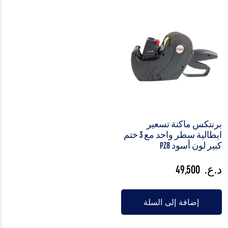
برنتكس ماكنة تسعير
ايطالية سطر واحد مع 3 ختم
كبير لون أسود PZ8
د.ع.
49,500
إضافة إلى السلة