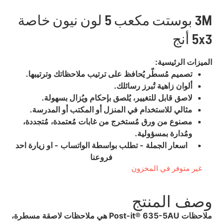
3M بوستت مكعب 5 لون نيون خاصة
5x3 أنج
الميزات الرئيسية:
تصميم مُسطّر يُحافظ على ترتيب ملاحظاتك وترتيبها.
ألوان زاهية تُبرز رسائلك.
لاصق قابل للتغيير، يُلصق بإحكام ويُزال بسهولة.
مثالي للاستخدام في المنزل أو المكتب أو المدرسة.
مصنوع من ورق مُستخرج من غابات مُعتمدة، مُتجددة،
ومُدارة بمسؤولية.
اسعار الجملة - تطلب بواسطة الواتساب - او زيارة احد
فروعنا
غير متوفر في المخزون
وصف المنتج
ملاحظات Post-it® 635-5AU هي ملاحظات لاصقة مسطرة،