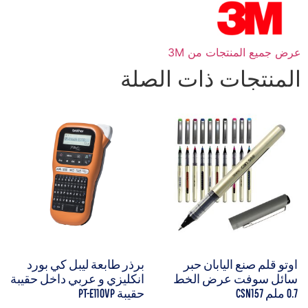
عرض جميع المنتجات من 3M
المنتجات ذات الصلة
اوتو قلم صنع اليابان حبر
برذر طابعة ليبل كي بورد
سائل سوفت عرض الخط
انكليزي و عربي داخل حقيبة
0.7 ملم CSN157
حقيبة PT-E110VP