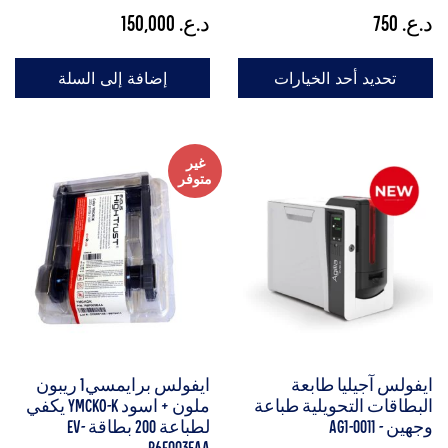
د.ع.
750
د.ع.
150,000
تحديد أحد الخيارات
إضافة إلى السلة
غير
متوفر
ايفولس آجيليا طابعة
ايفولس برايمسي1 ريبون
البطاقات التحويلية طباعة
ملون + اسود YMCKO-K يكفي
وجهين - AG1-0011
لطباعة 200 بطاقة EV-