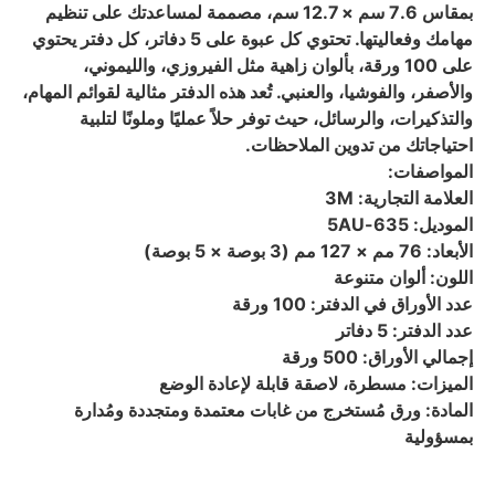
بمقاس 7.6 سم × 12.7 سم، مصممة لمساعدتك على تنظيم
مهامك وفعاليتها. تحتوي كل عبوة على 5 دفاتر، كل دفتر يحتوي
على 100 ورقة، بألوان زاهية مثل الفيروزي، والليموني،
والأصفر، والفوشيا، والعنبي. تُعد هذه الدفتر مثالية لقوائم المهام،
والتذكيرات، والرسائل، حيث توفر حلاً عمليًا وملونًا لتلبية
احتياجاتك من تدوين الملاحظات.
المواصفات:
العلامة التجارية: 3M
الموديل: 635-5AU
الأبعاد: 76 مم × 127 مم (3 بوصة × 5 بوصة)
اللون: ألوان متنوعة
عدد الأوراق في الدفتر: 100 ورقة
عدد الدفتر: 5 دفاتر
إجمالي الأوراق: 500 ورقة
الميزات: مسطرة، لاصقة قابلة لإعادة الوضع
المادة: ورق مُستخرج من غابات معتمدة ومتجددة ومُدارة
بمسؤولية