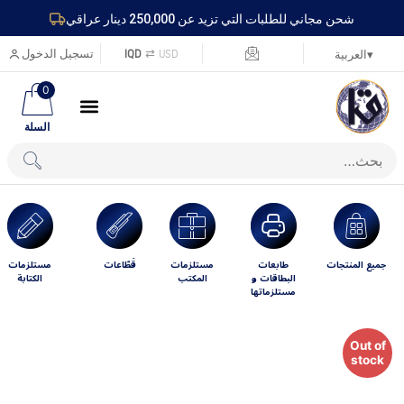
شحن مجاني للطلبات التي تزيد عن 250,000 دينار عراقي
USD
⇄
IQD
تسجيل الدخول
▾
العربية
0
السلة
جميع المنتجات
طابعات
مستلزمات
قَطّاعات
مستلزمات
البطاقات و
المكتب
الكتابة
مستلزماتها
Out of
stock