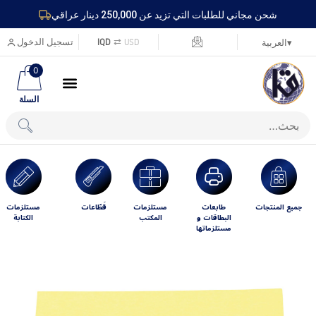
شحن مجاني للطلبات التي تزيد عن 250,000 دينار عراقي
USD
⇄
IQD
تسجيل الدخول
▾
العربية
0
السلة
جميع المنتجات
طابعات
مستلزمات
قَطّاعات
مستلزمات
البطاقات و
المكتب
الكتابة
مستلزماتها