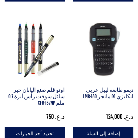
ديمو طابعة ليبل عربي
اوتو قلم صنع اليابان حبر
انكليزي D1 مانجر LMR-160
سائل سوفت رأس أبرة 0.7
ملم CFR-157NP
د.ع.
124,000
د.ع.
750
إضافة إلى السلة
تحديد أحد الخيارات