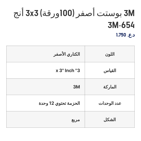
3M بوستت أصفر (100ورقة) 3x3 أنج
3M-654
د.ع.
1,750
اللون
الكناري الأصفر
القياس
3'' x 3'' Inch
الماركة
3M
عدد الوحدات
الحزمة تحتوي 12 وحدة
الشكل
مربع