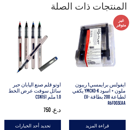
المنتجات ذات الصلة
غير
متوفر
ايفولس برايمسي1 ريبون
اوتو قلم صنع اليابان حبر
ملون + اسود YMCKO-K يكفي
سائل سوفت عرض الخط
لطباعة 200 بطاقة EV-
1.0 ملم CSN151
R6F003EAA
د.ع.
750
قراءة المزيد
تحديد أحد الخيارات