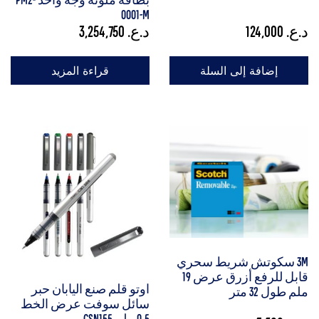
بطاقة ملونة وجه واحد PM2-
0001-M
د.ع.
124,000
د.ع.
3,254,750
إضافة إلى السلة
قراءة المزيد
3M سكوتش شريط سحري
قابل للرفع أزرق عرض 19
اوتو قلم صنع اليابان حبر
ملم طول 32 متر
سائل سوفت عرض الخط