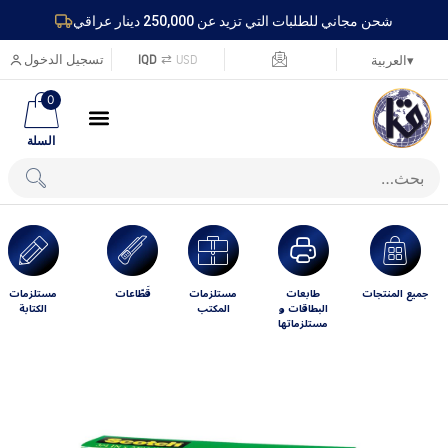
شحن مجاني للطلبات التي تزيد عن 250,000 دينار عراقي
USD
⇄
IQD
تسجيل الدخول
▾
العربية
0
السلة
جميع المنتجات
طابعات
مستلزمات
قَطّاعات
مستلزمات
البطاقات و
المكتب
الكتابة
مستلزماتها