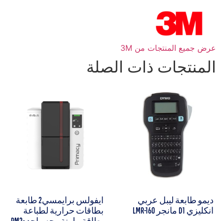
عرض جميع المنتجات من 3M
المنتجات ذات الصلة
ديمو طابعة ليبل عربي
ايفولس برايمسي2 طابعة
انكليزي D1 مانجر LMR-160
بطاقات حرارية لطباعة