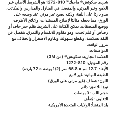
شريط سكوتش® ماجيك™ 810-1272 هو الشريط الأصلي غير
اللامع وغير المرئي، والمفضل في المنازل والمدارس والمكاتب.
يبدو باردًا على اللفة، ولكنه يصبح غير مرئي عند وضعه على
الورق، مما يجعله مثاليًا لإصلاح المستندات، وإغلاق الأظرف،
ووضع الملصقات. يمكن الكتابة على الشريط بقلم حبر جاف أو
رصاص أو قلم تحديد، وهو مقاوم للانقسام والتمزق. ينفصل عن
اللفة بسلاسة، ويقطع بسهولة، ويقاوم الاصفرار والجفاف مع
مرور الوقت.
المواصفات:
العلامة التجارية: سكوتش® (من 3M)
رقم الموديل: 810-1272
الأبعاد: 12.7 مم × 65.8 متر (1/2 بوصة × 72 ياردة)
الطبقة النهائية: غير لامع
اللون: شفاف (غير مرئي على الورق)
نوع اللاصق: دائم
حجم اللب: 3 بوصات
التغليف: مُغلّف
بلد المنشأ: الولايات المتحدة الأمريكية