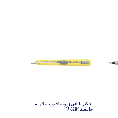
NT كتر ياباني زاوية 30 درجة 9 ملم -
حافظة "A-553P"