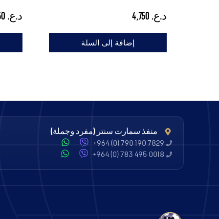
د.ع.
4,750
د.ع.
6,250
إضافة إلى السلة
منفذ سمارت سنتر (مفرد وجملة)
+964 (0) 790 190 7829
+964 (0) 783 495 0018