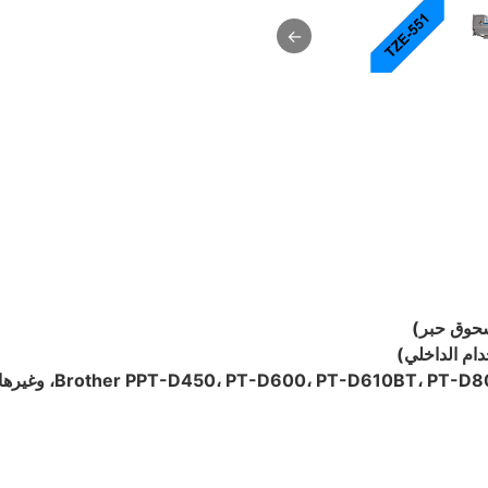
←
سحوق حبر)
ام الداخلي)