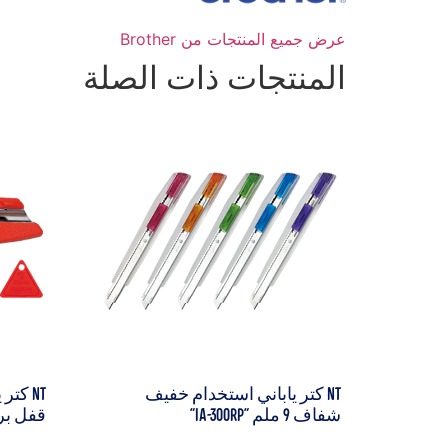
عرض جميع المنتجات من Brother
المنتجات ذات الصلة
NT كتر ياباني استخدام خفيف
شفاف 9 ملم "iA-300RP"
قفل برغي P