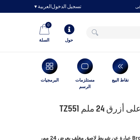
تسجيل الدخول
العربية
▾
0
حول
السلة
نقاط البيع
مستلزمات
البرمجيات
الرسم
شريط الملصقات Brother TZ551 عبارة عن شريط لاصق مغلف بعرض 24 مم،