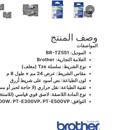
→
وصف المنتج
المواصفات
الموديل: BR-TZ551
العلامة التجارية: Brother
نوع الشريط: سلسلة Tze (مغلف)
مقاس الشريط: عرض 24 مم × طول 8 م
لون الطباعة: نص أسود على شريط أزرق
تقنية الطباعة: نقل حراري (لا حاجة لحبر أو م
نوع المادة اللاصقة: لاصق قوي قياسي (للاستخد
التوافق: Brother PPT-D450، PT-D600، PT-D610BT، PT-D800W، PT-E300VP، PT-E500VP، وغيرها من الموديلات المشابهة