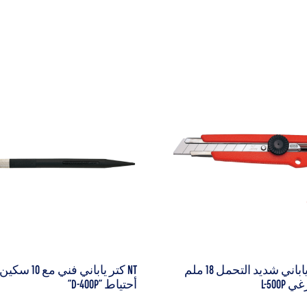
NT كتر ياباني شديد التحمل 18 ملم
NT كتر ياباني فني مع 10 سكين
L-500
أحتياط "D-400P"