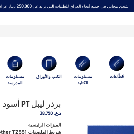
شحن مجاني في جميع أنحاء العراق للطلبات التي تزيد عن 250,000 دينار عراقي
قَطّاعات
مستلزمات
الكتب والأوراق
مستلزمات
الكتابة
المدرسة
برذر ليبل PT أسود على أزرق 24 ملم TZ551
د.ع.
38,750
الميزات الرئيسية