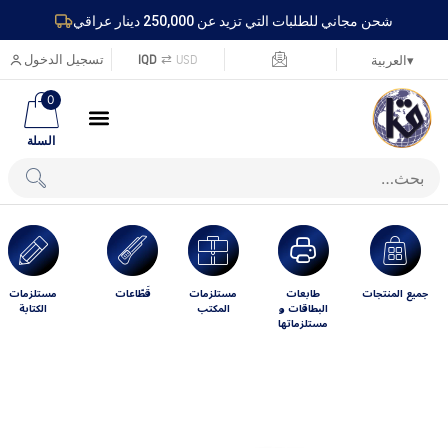
شحن مجاني للطلبات التي تزيد عن 250,000 دينار عراقي
USD
⇄
IQD
تسجيل الدخول
▾
العربية
0
السلة
جميع المنتجات
طابعات
مستلزمات
قَطّاعات
مستلزمات
البطاقات و
المكتب
الكتابة
مستلزماتها