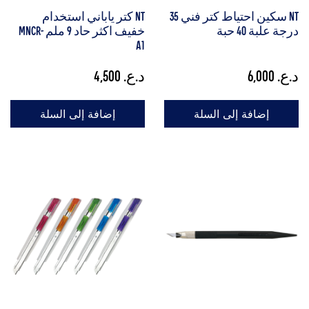
NT سكين احتياط كتر فني 35
NT كتر ياباني استخدام
درجة علبة 40 حبة
خفيف اكثر حاد 9 ملم MNCR-
A1
د.ع.
6,000
د.ع.
4,500
إضافة إلى السلة
إضافة إلى السلة