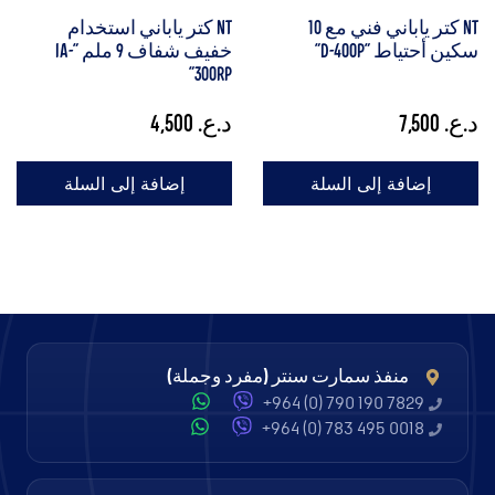
NT كتر ياباني فني مع 10
NT كتر ياباني استخدام
سكين أحتياط "D-400P"
خفيف شفاف 9 ملم "iA-
300RP"
د.ع.
7,500
د.ع.
4,500
إضافة إلى السلة
إضافة إلى السلة
منفذ سمارت سنتر (مفرد وجملة)
+964 (0) 790 190 7829
+964 (0) 783 495 0018