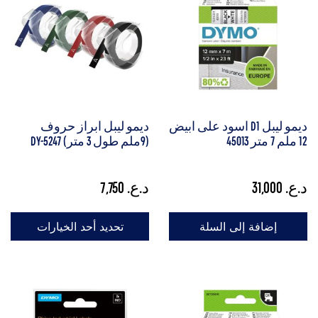
ديمو ليبل D1 اسود على ابيض
ديمو ليبل ابراز حروف
12 ملم 7 متر 45013
(9ملم طول 3 متر) DY-5247
د.ع.
31,000
د.ع.
7,750
إضافة إلى السلة
تحديد أحد الخيارات