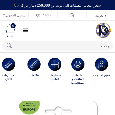
شحن مجاني للطلبات التي تزيد عن 250,000 دينار عراقي
USD
⇄
IQD
تسجيل الدخول
▾
العربية
0
السلة
جميع المنتجات
طابعات
مستلزمات
قَطّاعات
مستلزمات
البطاقات و
المكتب
الكتابة
مستلزماتها