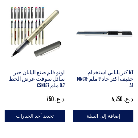
NT كتر ياباني استخدام
اوتو قلم صنع اليابان حبر
خفيف اكثر حاد 9 ملم MNCR-
سائل سوفت عرض الخط
A1
0.7 ملم CSN157
د.ع.
4,750
د.ع.
750
إضافة إلى السلة
تحديد أحد الخيارات