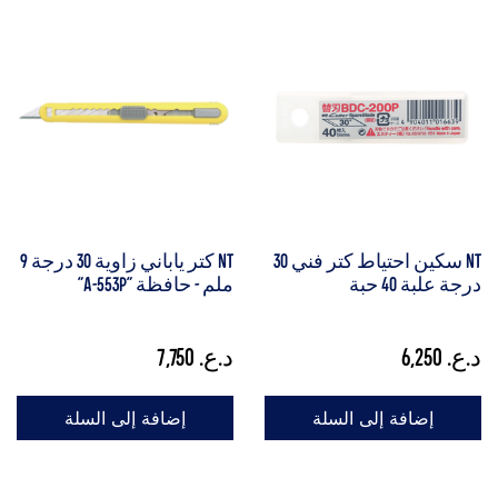
NT سكين احتياط كتر فني 30
NT كتر ياباني زاوية 30 درجة 9
درجة علبة 40 حبة
ملم - حافظة "A-553P"
د.ع.
6,250
د.ع.
7,750
إضافة إلى السلة
إضافة إلى السلة