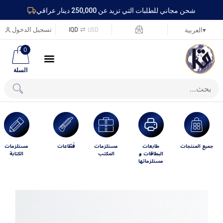
شحن مجاني للطلبات التي تزيد عن 250,000 دينار عراقي
USD
⇄
IQD
تسجيل الدخول
▾
العربية
0
السلة
جميع المنتجات
طابعات
مستلزمات
قَطّاعات
مستلزمات
البطاقات و
المكتب
الكتابة
مستلزماتها