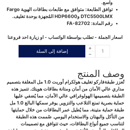
واسع.
توافق الطابعة: متوافق مع طابعات بطاقات الهوية Fargo
DTC5500LMX وHDP6600 المُجهزة بوحدة تغليف.
رقم المادة: FA-82702
اسعار الجملة - تطلب بواسطة الواتساب - او زيارة احد فروعنا
إضافة إلى السلة
وصف المنتج
تُعزز طبقةفاركو تغليف هولكرام أوربت 1.0 مل المغلفة بتصميم
مداري عالي الأمان من أمان ومتانة بطاقات هويتك. تتميز هذه
الطبقة بتصميمها الهولوغرافي عالي الأمان، مما يُضفي عليها
حماية بصرية تمنع التلاعب والتزوير. يوفر سمكها البالغ 1.0 مل
طبقة حماية متينة، مما يُطيل عمر البطاقات من خلال حمايتها
من التآكل والبهتان والاستخدام اليومي. صُممت هذه الطبقة
لتناسب جميع أنواع البطاقات، حيث تتوافق مع تصميمات