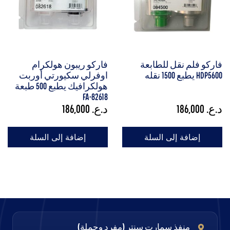
فاركو فلم نقل للطابعة
فاركو ريبون هولكرام
HDP5600 يطبع 1500 نقله
اوفرلي سكيورتي أوربت
هولكرافيك يطبع 500 طبعة
FA-82618
د.ع.
186,000
د.ع.
186,000
إضافة إلى السلة
إضافة إلى السلة
منفذ سمارت سنتر (مفرد وجملة)