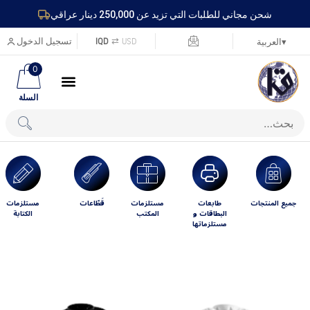
شحن مجاني للطلبات التي تزيد عن 250,000 دينار عراقي
USD
⇄
IQD
تسجيل الدخول
▾
العربية
0
السلة
جميع المنتجات
طابعات
مستلزمات
قَطّاعات
مستلزمات
البطاقات و
المكتب
الكتابة
مستلزماتها