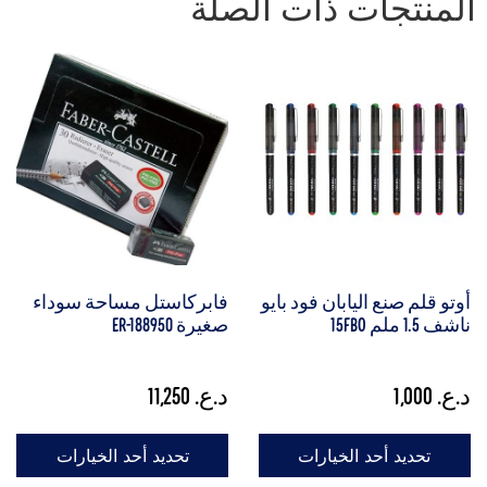
المنتجات ذات الصلة
أوتو قلم صنع اليابان فود بايو
فابركاستل مساحة سوداء
ناشف 1.5 ملم 15FBO
صغيرة ER-188950
د.ع.
1,000
د.ع.
11,250
تحديد أحد الخيارات
تحديد أحد الخيارات