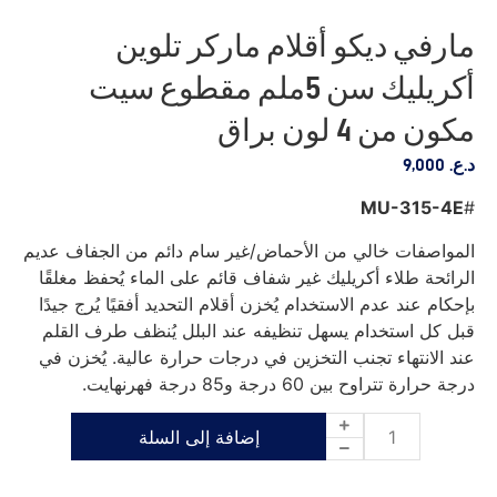
مارفي ديكو أقلام ماركر تلوين
أكريليك سن 5ملم مقطوع سيت
مكون من 4 لون براق
د.ع.
9,000
MU-315-4E
#
المواصفات خالي من الأحماض/غير سام دائم من الجفاف عديم
الرائحة طلاء أكريليك غير شفاف قائم على الماء يُحفظ مغلقًا
بإحكام عند عدم الاستخدام يُخزن أقلام التحديد أفقيًا يُرج جيدًا
قبل كل استخدام يسهل تنظيفه عند البلل يُنظف طرف القلم
عند الانتهاء تجنب التخزين في درجات حرارة عالية. يُخزن في
درجة حرارة تتراوح بين 60 درجة و85 درجة فهرنهايت.
إضافة إلى السلة