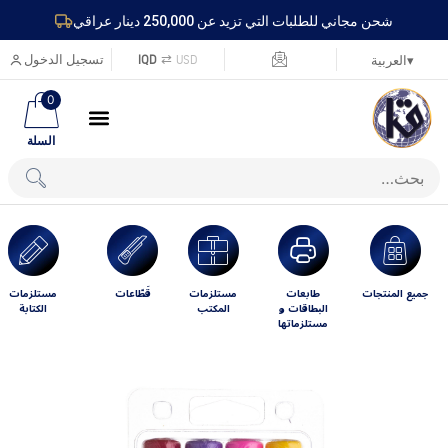
شحن مجاني للطلبات التي تزيد عن 250,000 دينار عراقي
USD
⇄
IQD
تسجيل الدخول
▾
العربية
0
السلة
جميع المنتجات
طابعات
مستلزمات
قَطّاعات
مستلزمات
البطاقات و
المكتب
الكتابة
مستلزماتها