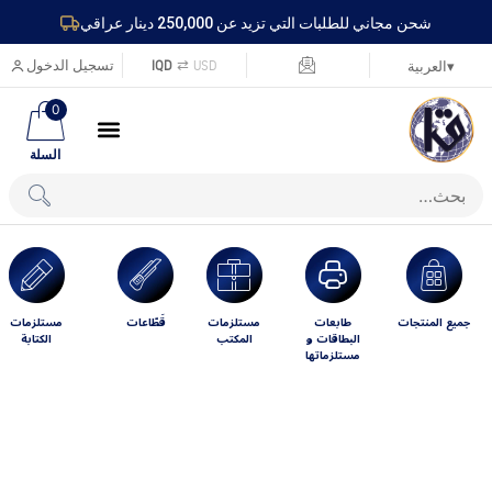
شحن مجاني للطلبات التي تزيد عن 250,000 دينار عراقي
USD
⇄
IQD
تسجيل الدخول
▾
العربية
0
السلة
جميع المنتجات
طابعات
مستلزمات
قَطّاعات
مستلزمات
البطاقات و
المكتب
الكتابة
مستلزماتها