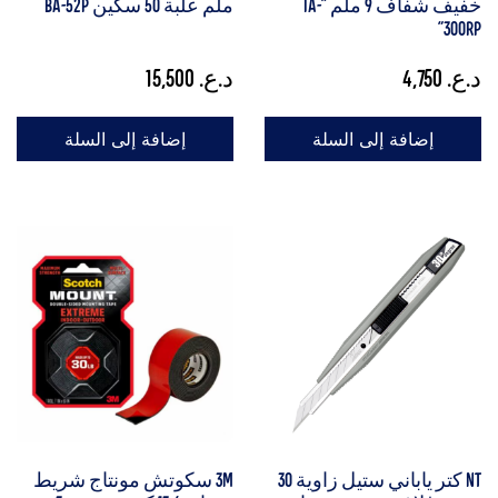
خفيف شفاف 9 ملم "iA-
ملم علبة 50 سكين BA-52P
300RP"
د.ع.
4,750
د.ع.
15,500
إضافة إلى السلة
إضافة إلى السلة
NT كتر ياباني ستيل زاوية 30
3M سكوتش مونتاج شريط