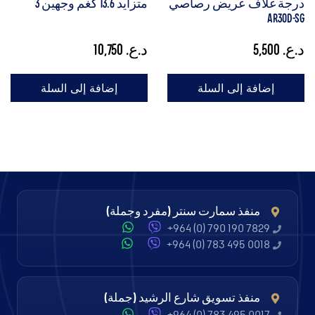
درجة غلاف عريض رصاصي
متزايد 13.6 كغم وجهين 3
AR30D-SG
د.ع.
5,500
د.ع.
10,750
إضافة إلى السلة
إضافة إلى السلة
منفذ سمارت سنتر (مفرد وجملة)
+964 (0) 790 190 7829
+964 (0) 783 495 0018
منفذ تسويق شارع الرشيد (جملة)