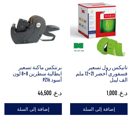
تانيكس رول تسعير
برنتكس ماكنة تسعير
فسفوري أخضر 21×12 ملم
ايطالية سطرين 8+8 لون
الف ليبل
أسود PZ16
د.ع.
1,000
د.ع.
46,500
إضافة إلى السلة
إضافة إلى السلة