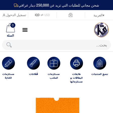
شحن مجاني للطلبات التي تزيد عن 250,000 دينار عراقي
USD
⇄
IQD
تسجيل الدخول
▾
العربية
0
السلة
جميع المنتجات
طابعات
مستلزمات
قَطّاعات
مستلزمات
البطاقات و
المكتب
الكتابة
مستلزماتها