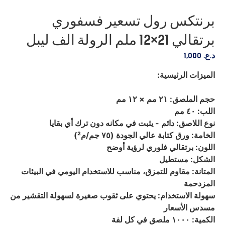
برنتكس رول تسعير فسفوري
برتقالي 21×12 ملم الرولة الف ليبل
د.ع.
1,000
الميزات الرئيسية:
حجم الملصق: ٢١ مم × ١٢ مم
اللب: ٤٠ مم
نوع اللاصق: دائم - يثبت في مكانه دون ترك أي بقايا
الخامة: ورق كتابة عالي الجودة (٧٥ جم/م²)
اللون: برتقالي فلوري لرؤية أوضح
الشكل: مستطيل
المتانة: مقاوم للتمزق، مناسب للاستخدام اليومي في البيئات
المزدحمة
سهولة الاستخدام: يحتوي على ثقوب صغيرة لسهولة التقشير من
مسدس الأسعار
الكمية: ١٠٠٠ ملصق في كل لفة