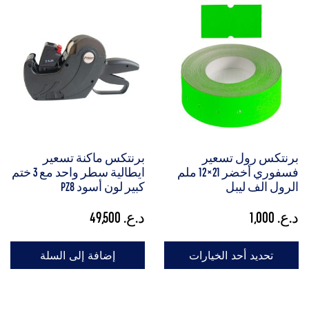
برنتكس رول تسعير
برنتكس ماكنة تسعير
فسفوري أخضر 21×12 ملم
ايطالية سطر واحد مع 3 ختم
الرول الف ليبل
كبير لون أسود PZ8
د.ع.
1,000
د.ع.
49,500
تحديد أحد الخيارات
إضافة إلى السلة