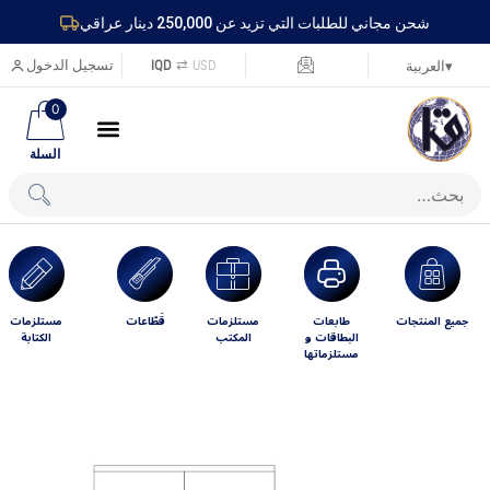
شحن مجاني للطلبات التي تزيد عن 250,000 دينار عراقي
USD
⇄
IQD
تسجيل الدخول
▾
العربية
0
السلة
جميع المنتجات
طابعات
مستلزمات
قَطّاعات
مستلزمات
البطاقات و
المكتب
الكتابة
مستلزماتها