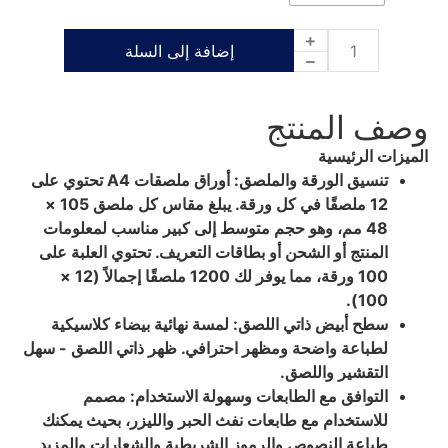
إضافة إلى السلة
وصف المنتج
الميزات الرئيسية
تنسيق الورقة والملصق: أوراق ملصقات A4 تحتوي على
12 ملصقًا في كل ورقة. يبلغ مقاس كل ملصق 105 ×
48 مم، وهو حجم متوسط ​​إلى كبير مناسب لمعلومات
المنتج أو الشحن أو بطاقات التعريف. تحتوي العلبة على
100 ورقة، مما يوفر لك 1200 ملصقًا إجمالاً (12 ×
100).
سطح أبيض ذاتي اللصق: لمسة نهائية بيضاء كلاسيكية
لطباعة واضحة ومظهر احترافي. ظهر ذاتي اللصق - سهل
التقشير واللصق.
التوافق مع الطابعات وسهولة الاستخدام: مصمم
للاستخدام مع طابعات نفث الحبر والليزر، بحيث يمكنك
طباعة النصوص والرموز الشريطية والشعارات والمزيد