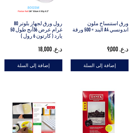
ورق استنساخ ملون
رول ورق لجهاز بلوتر 80
اندونسي A4 البند = 500 ورقة
غرام عرض 36أنج طول 50
يارد ( كارتون 6 رول )
د.ع.
9,000
د.ع.
18,000
إضافة إلى السلة
إضافة إلى السلة