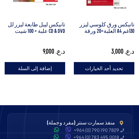
تانيكس ورق كلوسي ليزر
تانيكس ليبل طابعة ليزر لل
130غم A4 العلبة=20 ورقة
CD & DVD علبة = 100 شيت
د.ع.
3,000
د.ع.
9,000
تحديد أحد الخيارات
إضافة إلى السلة
منفذ سمارت سنتر (مفرد وجملة)
+964 (0) 790 190 7829
+964 (0) 783 495 0018