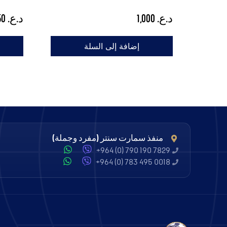
د.ع.
1,000
د.ع.
1,250
إضافة إلى السلة
منفذ سمارت سنتر (مفرد وجملة)
+964 (0) 790 190 7829
+964 (0) 783 495 0018