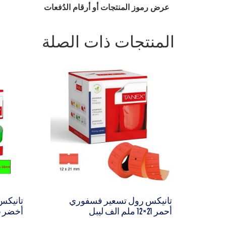
عرض رموز المنتجات أو أرقام الدُفعات
المنتجات ذات الصلة
تانيكس رول تسعير فسفوري
تانيكس
أحمر 21×12 ملم الف ليبل
أخضر 26×16 ملم الف ليبل