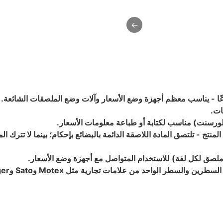
←
ات.
فلورسنت) مناسب لكتابة أو طباعة معلومات الأسعار.
منتج - تلتصق المادة اللاصقة الدائمة بالبضائع بإحكام؛ بينما لا تترك الما
طر الواحد من علامات تجارية مثل Motex وSato وTiger وغيرها.