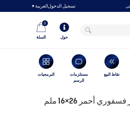
تسجيل الدخول
العربية
▾
0
حول
السلة
نقاط البيع
مستلزمات
البرمجيات
الرسم
تانيكس رول تسعير فسفوري أحمر 26×16 ملم