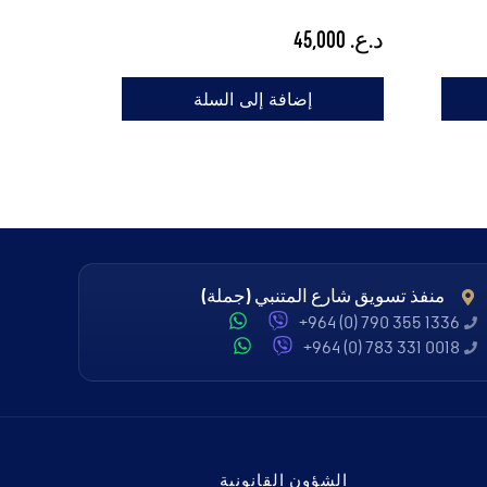
د.ع.
45,000
إضافة إلى السلة
منفذ تسويق شارع المتنبي (جملة)
+964 (0) 790 355 1336
+964 (0) 783 331 0018
الشؤون القانونية