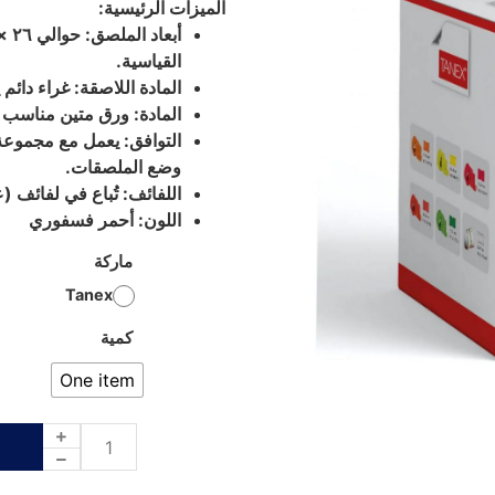
الميزات الرئيسية:
القياسية.
المادة اللاصقة: غراء دائم
المادة: ورق متين مناسب ل
التوافق: يعمل مع مجموعة 
وضع الملصقات.
اللفائف: تُباع في لفائف (عادةً حوالي ٠٠
اللون: أحمر فسفوري
ماركة
Tanex
كمية
One item