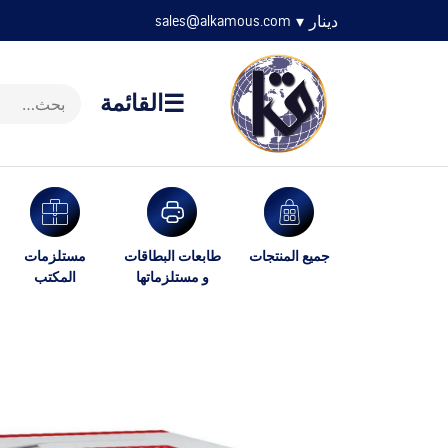
دينار
▾
sales@alkamous.com
☰
القائمة
جميع المنتجات
طابعات البطاقات
مستلزمات
و مستلزماتها
المكتب