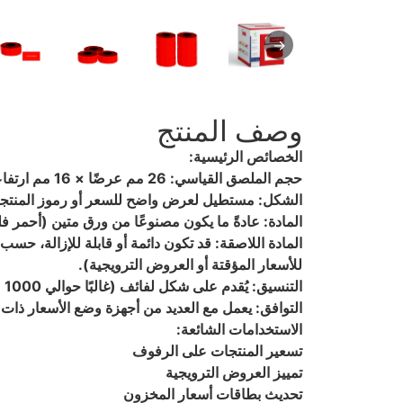
→
وصف المنتج
الخصائص الرئيسية:
حجم الملصق القياسي: 26 مم عرضًا × 16 مم ارتفاعًا - يناسب معظم أجهزة وضع الأسعار وآلات وضع الملصقات الشائعة.
الشكل: مستطيل لعرض واضح للسعر أو رموز المنتج
المادة: عادةً ما يكون مصنوعًا من ورق متين (أحمر 
المادة اللاصقة: قد تكون دائمة أو قابلة للإزالة، حسب ال
للأسعار المؤقتة أو العروض الترويجية).
التنسيق: يُقدم على شكل لفائف (غالبًا حوالي 1000 ملصق لكل لفة) للاستخدام المتواصل مع أجهزة وضع الأسعار.
التوافق: يعمل مع العديد من أجهزة وضع الأسعار ذات السطرين والس
الاستخدامات الشائعة:
تسعير المنتجات على الرفوف
تمييز العروض الترويجية
تحديث بطاقات أسعار المخزون