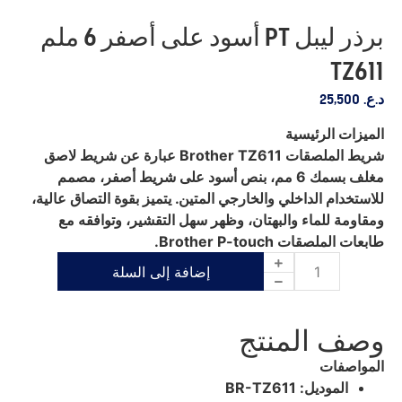
برذر ليبل PT أسود على أصفر 6 ملم
TZ611
د.ع.
25,500
الميزات الرئيسية
شريط الملصقات Brother TZ611 عبارة عن شريط لاصق
مغلف بسمك 6 مم، بنص أسود على شريط أصفر، مصمم
للاستخدام الداخلي والخارجي المتين. يتميز بقوة التصاق عالية،
ومقاومة للماء والبهتان، وظهر سهل التقشير، وتوافقه مع
طابعات الملصقات Brother P-touch.
إضافة إلى السلة
وصف المنتج
المواصفات
الموديل: BR-TZ611