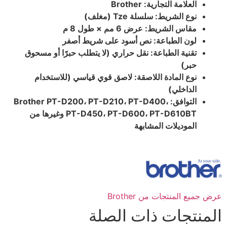
العلامة التجارية: Brother
نوع الشريط: سلسلة Tze (مغلف)
مقاس الشريط: عرض 6 مم × طول 8 م
لون الطباعة: نص أسود على شريط أصفر
تقنية الطباعة: نقل حراري (لا يتطلب حبرًا أو مسحوق
حبر)
نوع المادة اللاصقة: لاصق قوي قياسي (للاستخدام
الداخلي)
التوافق: Brother PT-D200، PT-D210، PT-D400،
PT-D450، PT-D600، PT-D610BT وغيرها من
الموديلات المشابهة
عرض جميع المنتجات من Brother
المنتجات ذات الصلة