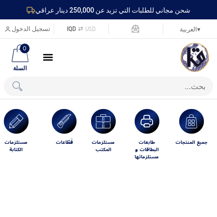
شحن مجاني للطلبات التي تزيد عن 250,000 دينار عراقي
USD
⇄
IQD
تسجيل الدخول
▾
العربية
0
السلة
جميع المنتجات
طابعات
مستلزمات
قَطّاعات
مستلزمات
البطاقات و
المكتب
الكتابة
مستلزماتها