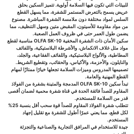
للبيئات التي تكون فيها السلامة أولوية. تتميز السكين بحلق
عريض يسمح بالتعرض المستمر للشفرة، مما يسهل القطع
السلس لمواد مختلفة دون ملامسة الشفرة المباشرة. مصنوع
من مواد مقاومة للأسيتون، المقبض متين وسهل التنظيف، مما
يضمن طول العمر حتى في ظروف العمل الصعبة.
سكين الأمان ذات الشفرة المخفية OLFA SK-10 مناسبة لقطع
مواد مثل غلاف الانكماش، والأشرطة البلاستيكية، واللفائف
المطاطية، والألواح البلاستيكية، واللفائف الفقاعية، والجلد،
والنايلون، والأحزمة، والأكياس، والحقائب، وتقطيع الشريط.
تصميمها المدروس وميزات السلامة تجعلها خيارًا ممتازًا لمهام
القطع المهنية والعامة.
تبدأ سكين OLFA SK-10 المدمجة والمتينة بشفرة من الفولاذ
المقاوم للصدأ فائقة الحدة في قناة شفرة محمية لضمان أقصى
قدر من السلامة للمستخدم.
تتطلب شفرة الفولاذ المقاوم للصدأ قوة سحب أقل بنسبة 25%
لكل قطع، مما يعني عمرًا أطول للشفرة مع تقليل إجهاد
المستخدم.
جيدة للاستخدام في المرافق التجارية والصناعية والتجزئة