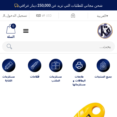
شحن مجاني للطلبات التي تزيد عن 250,000 دينار عراقي
USD
⇄
IQD
تسجيل الدخول
▾
العربية
0
السلة
جميع المنتجات
طابعات
مستلزمات
قَطّاعات
مستلزمات
البطاقات و
المكتب
الكتابة
مستلزماتها