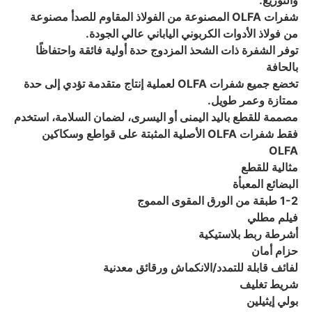
والتوزيع.
شفرات OLFA المصنوعة من الفولاذ المقاوم للصدأ مصنوعة
من فولاذ الأدوات الكربوني الياباني عالي الجودة.
توفر الشفرة ذات الشحذ المزدوج حدة أولية فائقة واحتفاظًا
بالحافة
تخضع جميع شفرات OLFA لعملية إنتاج متقدمة تؤدي إلى حدة
ممتازة وعمر طويل.
مصممة للقطع باليد اليمنى أو اليسرى، لضمان السلامة، استخدم
فقط شفرات OLFA الأصلية المثبتة على قواطع وسكاكين
OLFA
مثالية للقطع
البضائع المعبأة
1-2 طبقة من الورق المقوى المموج
فيلم مطلي
أشرطة ربط بلاستيكية
حزام أمان
لفائف قابلة للتمدد/الانكماش ورقائق معدنية
شريط تغليف
بولي إيثيلين