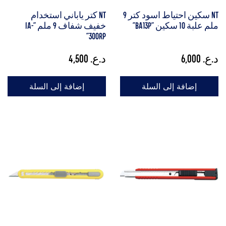
NT سكين احتياط اسود كتر 9
NT كتر ياباني استخدام
ملم علبة 10 سكين "BA13P"
خفيف شفاف 9 ملم "iA-
300RP"
د.ع.
6,000
د.ع.
4,500
إضافة إلى السلة
إضافة إلى السلة