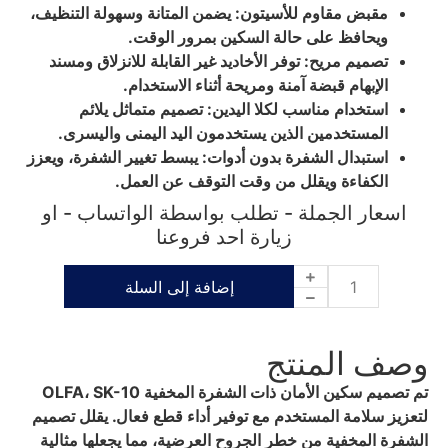
مقبض مقاوم للأسيتون: يضمن المتانة وسهولة التنظيف،
ويحافظ على حالة السكين بمرور الوقت.
تصميم مريح: توفر الأخاديد غير القابلة للانزلاق ومسند
الإبهام قبضة آمنة ومريحة أثناء الاستخدام.
استخدام مناسب لكلا اليدين: تصميم متماثل يلائم
المستخدمين الذين يستخدمون اليد اليمنى واليسرى.
استبدال الشفرة بدون أدوات: يبسط تغيير الشفرة، ويعزز
الكفاءة ويقلل من وقت التوقف عن العمل.
اسعار الجملة - تطلب بواسطة الواتساب - او
زيارة احد فروعنا
إضافة إلى السلة
وصف المنتج
تم تصميم سكين الأمان ذات الشفرة المخفية OLFA، SK-10
لتعزيز سلامة المستخدم مع توفير أداء قطع فعال. يقلل تصميم
الشفرة المخفية من خطر الجروح العرضية، مما يجعلها مثالية