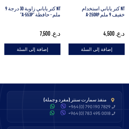
NT كتر ياباني استخدام
NT كتر ياباني زاوية 30 درجة 9
خفيف 9 ملم A-250RP
ملم - حافظة "A-553P"
د.ع.
4,500
د.ع.
7,500
إضافة إلى السلة
إضافة إلى السلة
منفذ سمارت سنتر (مفرد وجملة)
+964 (0) 790 190 7829
+964 (0) 783 495 0018